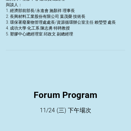
與談人：
1. 經濟部前部長/永進會 施顏祥 理事長
2. 長興材料工業股份有限公司 葉茂榮 技術長
3. 環保署廢棄物管理處處長/資源循環辦公室主任 賴瑩瑩 處長
4. 成功大學 化工系 陳志勇 特聘教授
5. 塑膠中心總經理室 邱政文 副總經理
Forum Program
11/24 (三) 下午場次