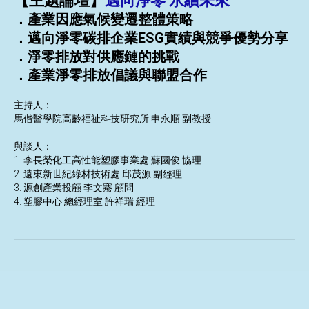
【主題論壇】
邁向淨零 永續未來
．產業因應氣候變遷整體策略
．邁向淨零碳排企業ESG實績與競爭優勢分享
．淨零排放對供應鏈的挑戰
．產業淨零排放倡議與聯盟合作
主持人：
馬偕醫學院高齡福祉科技研究所 申永順 副教授
與談人：
1. 李長榮化工高性能塑膠事業處 蘇國俊 協理
2. 遠東新世紀綠材技術處 邱茂源 副經理
3. 源創產業投顧 李文騫 顧問
4. 塑膠中心 總經理室 許祥瑞 經理