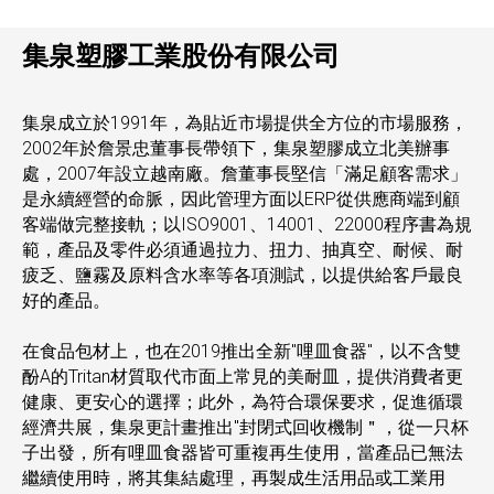
集泉塑膠工業股份有限公司
集泉成立於1991年，為貼近市場提供全方位的市場服務，
2002年於詹景忠董事長帶領下，集泉塑膠成立北美辦事
處，2007年設立越南廠。詹董事長堅信「滿足顧客需求」
是永續經營的命脈，因此管理方面以ERP從供應商端到顧
客端做完整接軌；以ISO9001、14001、22000程序書為規
範，產品及零件必須通過拉力、扭力、抽真空、耐候、耐
疲乏、鹽霧及原料含水率等各項測試，以提供給客戶最良
好的產品。
在食品包材上，也在2019推出全新"哩皿食器"，以不含雙
酚A的Tritan材質取代市面上常見的美耐皿，提供消費者更
健康、更安心的選擇；此外，為符合環保要求，促進循環
經濟共展，集泉更計畫推出"封閉式回收機制＂，從一只杯
子出發，所有哩皿食器皆可重複再生使用，當產品已無法
繼續使用時，將其集結處理，再製成生活用品或工業用