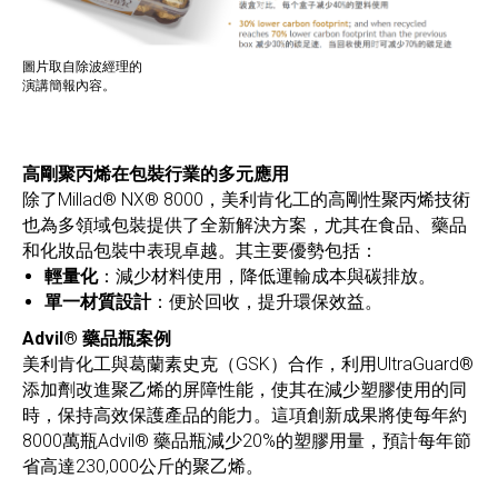
圖片取自除波經理的
演講簡報內容。
高剛聚丙烯在包裝行業的多元應用
除了Millad® NX® 8000，美利肯化工的高剛性聚丙烯技術
也為多領域包裝提供了全新解決方案，尤其在食品、藥品
和化妝品包裝中表現卓越。其主要優勢包括：
輕量化
：減少材料使用，降低運輸成本與碳排放。
單一材質設計
：便於回收，提升環保效益。
Advil® 藥品瓶案例
美利肯化工與葛蘭素史克（GSK）合作，利用UltraGuard®
添加劑改進聚乙烯的屏障性能，使其在減少塑膠使用的同
時，保持高效保護產品的能力。這項創新成果將使每年約
8000萬瓶Advil® 藥品瓶減少20%的塑膠用量，預計每年節
省高達230,000公斤的聚乙烯。