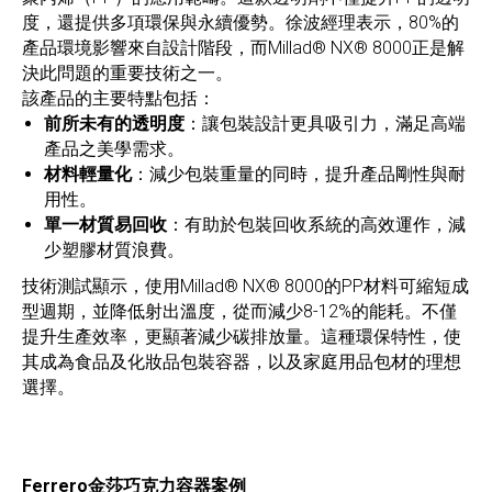
度，還提供多項環保與永續優勢。徐波經理表示，80%的
產品環境影響來自設計階段，而Millad® NX® 8000正是解
決此問題的重要技術之一。
該產品的主要特點包括：
前所未有的透明度
：讓包裝設計更具吸引力，滿足高端
產品之美學需求。
材料輕量化
：減少包裝重量的同時，提升產品剛性與耐
用性。
單一材質易回收
：有助於包裝回收系統的高效運作，減
少塑膠材質浪費。
技術測試顯示，使用Millad® NX® 8000的PP材料可縮短成
型週期，並降低射出溫度，從而減少8-12%的能耗。不僅
提升生產效率，更顯著減少碳排放量。這種環保特性，使
其成為食品及化妝品包裝容器，以及家庭用品包材的理想
選擇。
Ferrero金莎巧克力容器案例