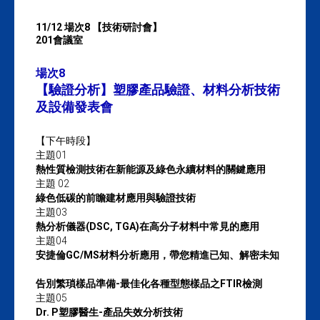
11/12 場次8 【技術研討會】
201會議室
場次8
【驗證分析】塑膠產品驗證、材料分析技術
及設備發表會
【下午時段】
主題01
熱性質檢測技術在新能源及綠色永續材料的關鍵應用
主題 02
綠色低碳的前瞻建材應用與驗證技術
主題03
熱分析儀器(DSC, TGA)在高分子材料中常見的應用
主題04
安捷倫GC/MS材料分析應用，帶您精進已知、解密未知
告別繁瑣樣品準備-最佳化各種型態樣品之FTIR檢測
主題05
Dr. P塑膠醫生-產品失效分析技術