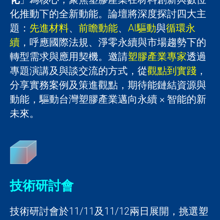
化推動下的全新動能。論壇將深度探討四大主
題：
先進材料
、
前瞻動能
、
AI驅動
與
循環永
續
，呼應國際法規、淨零永續與市場趨勢下的
轉型需求與應用契機。邀請
塑膠產業專家
透過
專題演講及與談交流的方式，從
觀點到實踐
，
分享實務案例及策進觀點，期待能鏈結資源與
動能，驅動台灣塑膠產業邁向永續 × 智能的新
未來。
技術研討會
技術研討會於11/11及11/12兩日展開，挑選塑