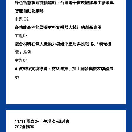
綠色智慧製造雙軸驅動：台達電子實現塑膠再生循環與
智能自動化策略
主題 02
多功能高性能塑膠材料於機器人模組的創新應用
主題03
複合材料在無人機動力模組中應用與挑戰-以「昶瑞機
電」為例
主題04
AI試製線實境導覽：材料選擇、加工開發與複材驗證展
示
11/11 場次2-上午場次-研討會
202會議室