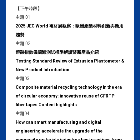
【下午時段】
主題 01
2025 JEC World 複材展觀察：歐洲產業材料創新與應用
趨勢
主題 02
熔融指數儀國際測試標準解讀暨新產品介紹
Testing Standard Review of Extrusion Plastometer &
New Product Introduction
主題03
Composite material recycling technology in the era
of circular economy: innovative reuse of CFRTP
fiber tapes Content highlights
主題04
How can smart manufacturing and digital
engineering accelerate the upgrade of the
composite materials industry - best practices from