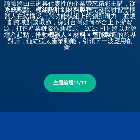
論壇將由三家具代表性的企業帶來精彩主講，從
系統觀點、模組設計到材料製程
完整探討智慧機
器人在結構設計與功能模組上的創新潛力，並規
劃跨域對談環節，探討台灣如何整合上下游資
源，打造產業鏈協作新模式。2025 PIIF 將以此論
壇為起點，推動
機器人 × 材料 × 智能製造
的跨界
對話，鏈結亞太產業動能，引領下一波應用創
新。
主題論壇11/11